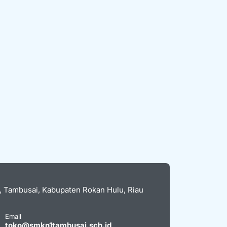
n, Tambusai, Kabupaten Rokan Hulu, Riau
Email
toko@smkn1tambusai.sch.id